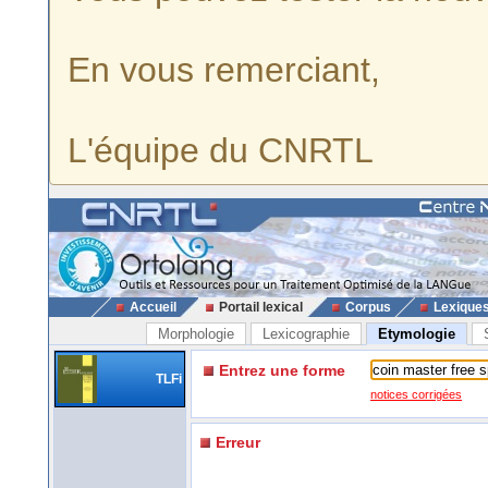
En vous remerciant,
L'équipe du CNRTL
Accueil
Portail lexical
Corpus
Lexique
Morphologie
Lexicographie
Etymologie
Entrez une forme
TLFi
notices corrigées
Erreur