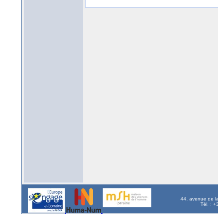
44, avenue de l
Tél. : 