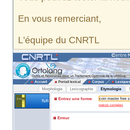
En vous remerciant,
L'équipe du CNRTL
Accueil
Portail lexical
Corpus
Lexique
Morphologie
Lexicographie
Etymologie
Entrez une forme
TLFi
notices corrigées
Erreur