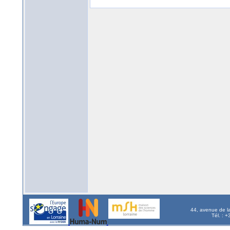
44, avenue de l
Tél. : 