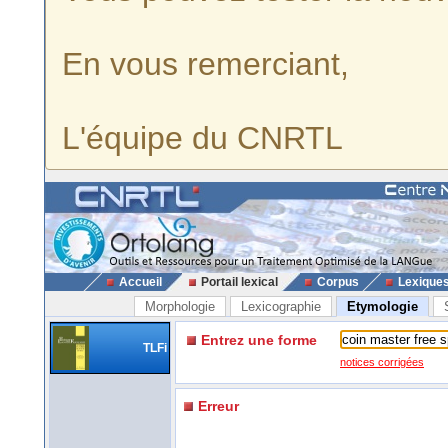
En vous remerciant,
L'équipe du CNRTL
Accueil
Portail lexical
Corpus
Lexique
Morphologie
Lexicographie
Etymologie
Entrez une forme
TLFi
notices corrigées
Erreur