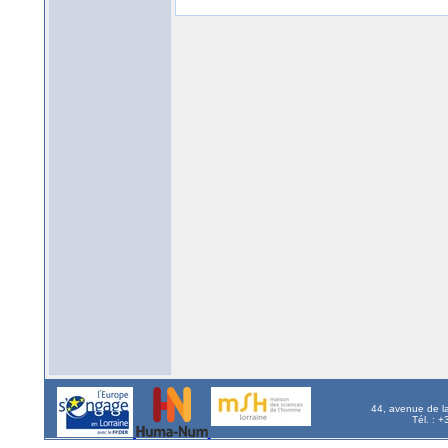
44, avenue de l
Tél. : 