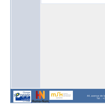
44, avenue de l
Tél. : 