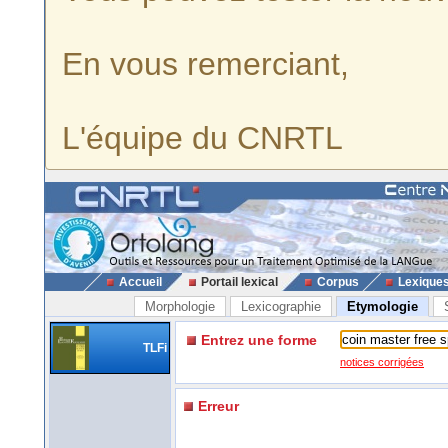
En vous remerciant,
L'équipe du CNRTL
Accueil
Portail lexical
Corpus
Lexique
Morphologie
Lexicographie
Etymologie
Entrez une forme
TLFi
notices corrigées
Erreur