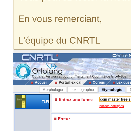
En vous remerciant,
L'équipe du CNRTL
Accueil
Portail lexical
Corpus
Lexique
Morphologie
Lexicographie
Etymologie
Entrez une forme
TLFi
notices corrigées
Erreur