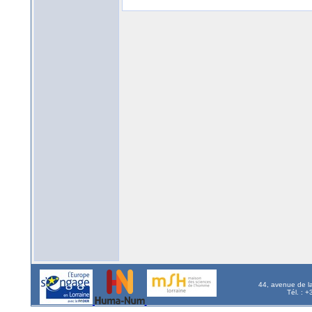
44, avenue de l
Tél. : 