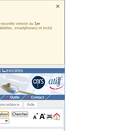
×
e nouvelle version au
1er
ablettes, smartphones) et inclut
Outils
Contact
oncordance
Aide