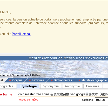
u CNRTL,
services, la version actuelle du portail sera prochainement remplacée par un
 une refonte complète de l'interface adaptée à tous les supports (ordinateurs, t
.
ion ici :
Portail lexical
cal
Corpus
Lexiques
Dictionnaires
Métalexicographie
cographie
Etymologie
Synonymie
Antonymie
Proxémie
C
ne forme
notices corrigées
catégorie :