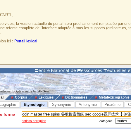
u CNRTL,
services, la version actuelle du portail sera prochainement remplacée par un
 une refonte complète de l'interface adaptée à tous les supports (ordinateurs, t
.
ion ici :
Portail lexical
cal
Corpus
Lexiques
Dictionnaires
Métalexicographie
cographie
Etymologie
Synonymie
Antonymie
Proxémie
C
ne forme
notices corrigées
catégorie :