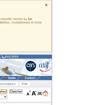
×
e nouvelle version au
1er
ablettes, smartphones) et inclut
Outils
Contact
oncordance
Aide