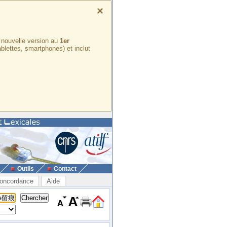
×
e nouvelle version au
1er
ablettes, smartphones) et inclut
Outils
Contact
oncordance
Aide