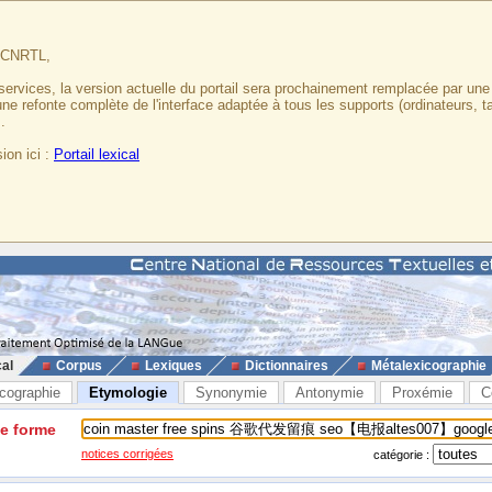
u CNRTL,
services, la version actuelle du portail sera prochainement remplacée par un
 une refonte complète de l'interface adaptée à tous les supports (ordinateurs, t
.
ion ici :
Portail lexical
cal
Corpus
Lexiques
Dictionnaires
Métalexicographie
cographie
Etymologie
Synonymie
Antonymie
Proxémie
C
ne forme
notices corrigées
catégorie :