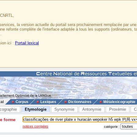
u CNRTL,
services, la version actuelle du portail sera prochainement remplacée par un
 une refonte complète de l'interface adaptée à tous les supports (ordinateurs, t
.
ion ici :
Portail lexical
cal
Corpus
Lexiques
Dictionnaires
Métalexicographie
cographie
Etymologie
Synonymie
Antonymie
Proxémie
C
ne forme
notices corrigées
catégorie :