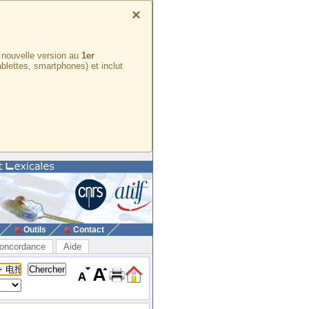
×
e nouvelle version au
1er
ablettes, smartphones) et inclut
Outils
Contact
oncordance
Aide