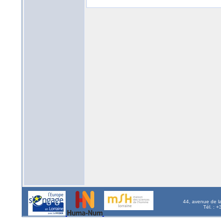
44, avenue de l
Tél. : 