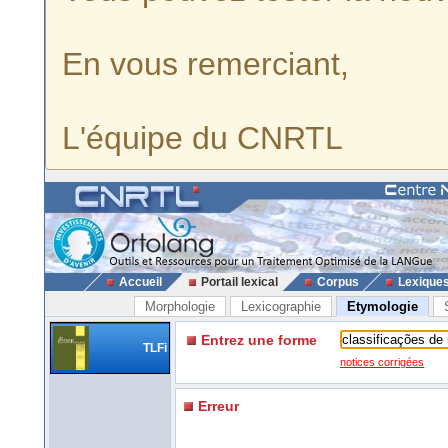
En vous remerciant,
L'équipe du CNRTL
Accueil
Portail lexical
Corpus
Lexique
Morphologie
Lexicographie
Etymologie
Entrez une forme
TLFi
notices corrigées
Erreur