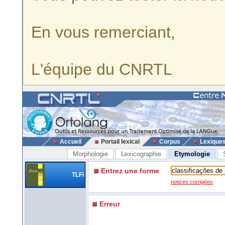
En vous remerciant,
L'équipe du CNRTL
Accueil
Portail lexical
Corpus
Lexique
Morphologie
Lexicographie
Etymologie
Entrez une forme
TLFi
notices corrigées
Erreur