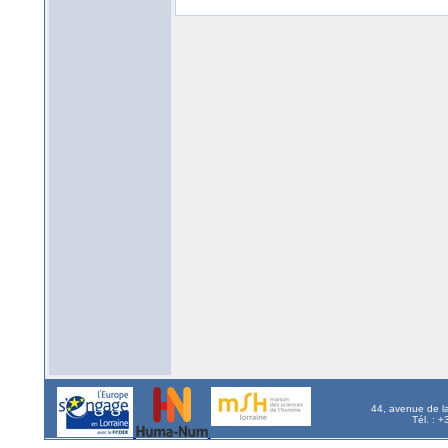
44, avenue de l
Tél. : 