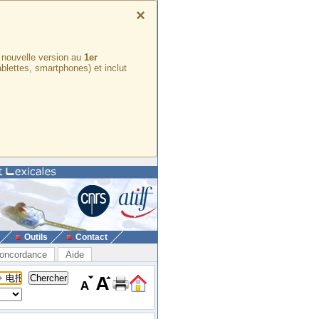
×
e nouvelle version au
1er
ablettes, smartphones) et inclut
Outils
Contact
oncordance
Aide