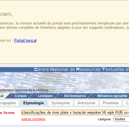
u CNRTL,
services, la version actuelle du portail sera prochainement remplacée par un
 une refonte complète de l'interface adaptée à tous les supports (ordinateurs, t
.
ion ici :
Portail lexical
cal
Corpus
Lexiques
Dictionnaires
Métalexicographie
cographie
Etymologie
Synonymie
Antonymie
Proxémie
C
ne forme
notices corrigées
catégorie :