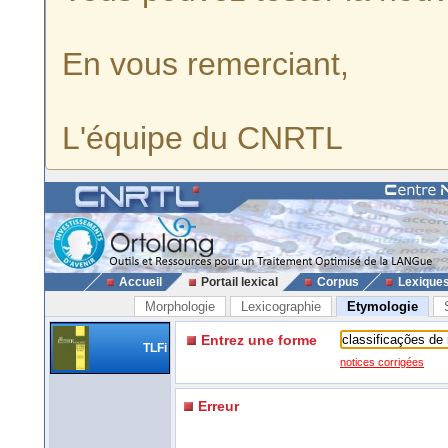
En vous remerciant,
L'équipe du CNRTL
Accueil
Portail lexical
Corpus
Lexique
Morphologie
Lexicographie
Etymologie
Entrez une forme
TLFi
notices corrigées
Erreur