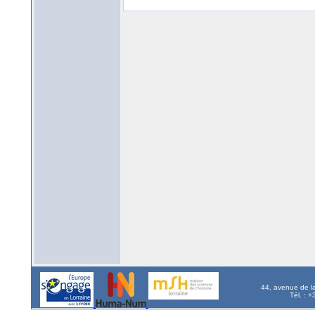
44, avenue de l
Tél. : 