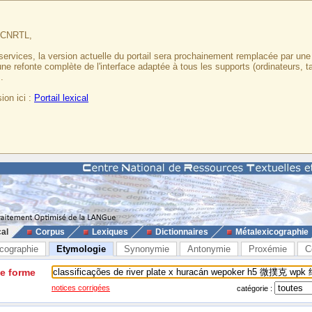
u CNRTL,
services, la version actuelle du portail sera prochainement remplacée par un
 une refonte complète de l'interface adaptée à tous les supports (ordinateurs, t
.
ion ici :
Portail lexical
cal
Corpus
Lexiques
Dictionnaires
Métalexicographie
cographie
Etymologie
Synonymie
Antonymie
Proxémie
C
ne forme
notices corrigées
catégorie :