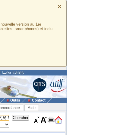
×
e nouvelle version au
1er
ablettes, smartphones) et inclut
Outils
Contact
oncordance
Aide