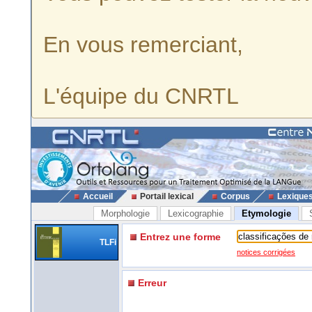
En vous remerciant,
L'équipe du CNRTL
Accueil
Portail lexical
Corpus
Lexique
Morphologie
Lexicographie
Etymologie
Entrez une forme
TLFi
notices corrigées
Erreur