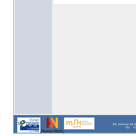
44, avenue de l
Tél. : 