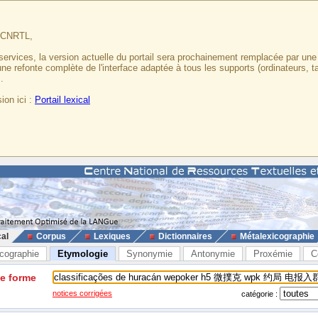
u CNRTL,
services, la version actuelle du portail sera prochainement remplacée par un
 une refonte complète de l'interface adaptée à tous les supports (ordinateurs, t
.
ion ici :
Portail lexical
cal
Corpus
Lexiques
Dictionnaires
Métalexicographie
cographie
Etymologie
Synonymie
Antonymie
Proxémie
C
ne forme
notices corrigées
catégorie :