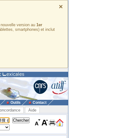
×
e nouvelle version au
1er
ablettes, smartphones) et inclut
Outils
Contact
oncordance
Aide