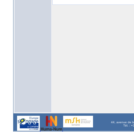
44, avenue de l
Tél. : 