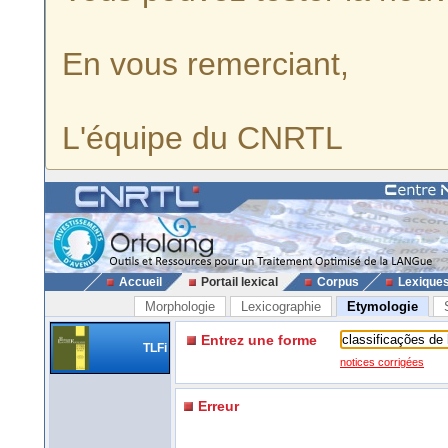
En vous remerciant,
L'équipe du CNRTL
Accueil
Portail lexical
Corpus
Lexique
Morphologie
Lexicographie
Etymologie
Entrez une forme
TLFi
notices corrigées
Erreur