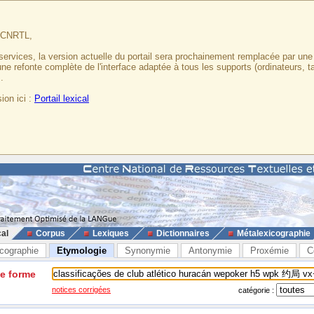
u CNRTL,
services, la version actuelle du portail sera prochainement remplacée par un
 une refonte complète de l'interface adaptée à tous les supports (ordinateurs, t
.
ion ici :
Portail lexical
cal
Corpus
Lexiques
Dictionnaires
Métalexicographie
cographie
Etymologie
Synonymie
Antonymie
Proxémie
C
ne forme
notices corrigées
catégorie :