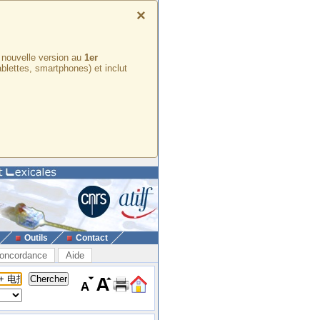
×
e nouvelle version au
1er
ablettes, smartphones) et inclut
Outils
Contact
oncordance
Aide