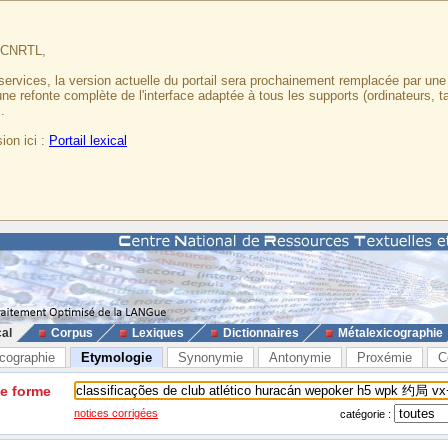
u CNRTL,
services, la version actuelle du portail sera prochainement remplacée par un
 une refonte complète de l'interface adaptée à tous les supports (ordinateurs, t
.
ion ici :
Portail lexical
cal
Corpus
Lexiques
Dictionnaires
Métalexicographie
cographie
Etymologie
Synonymie
Antonymie
Proxémie
C
ne forme
notices corrigées
catégorie :