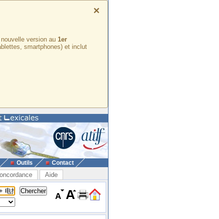
×
e nouvelle version au
1er
ablettes, smartphones) et inclut
Outils
Contact
oncordance
Aide