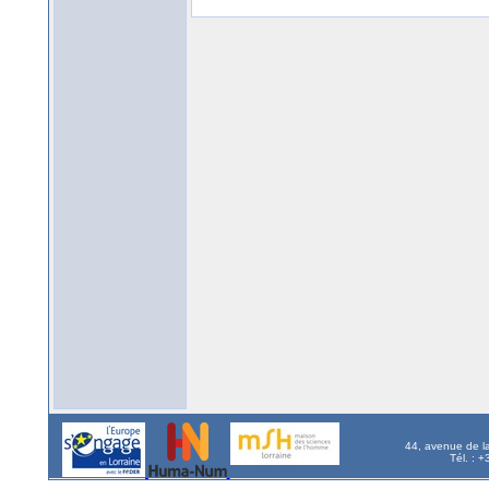
44, avenue de l
Tél. : 