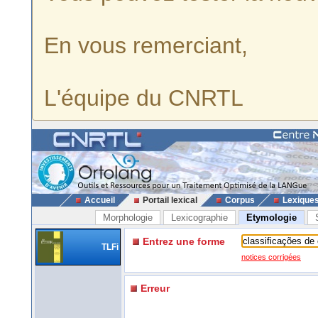
En vous remerciant,
L'équipe du CNRTL
Accueil
Portail lexical
Corpus
Lexique
Morphologie
Lexicographie
Etymologie
Entrez une forme
TLFi
notices corrigées
Erreur