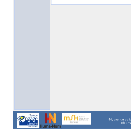
44, avenue de l
Tél. : 