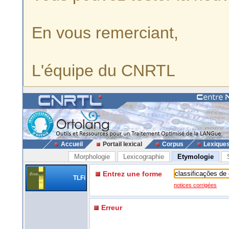
En vous remerciant,
L'équipe du CNRTL
Accueil
Portail lexical
Corpus
Lexique
Morphologie
Lexicographie
Etymologie
Entrez une forme
TLFi
notices corrigées
Erreur