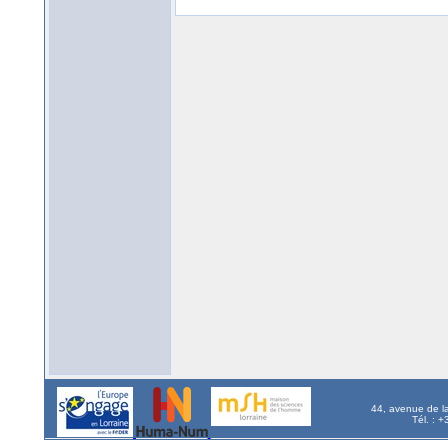
44, avenue de l
Tél. : 