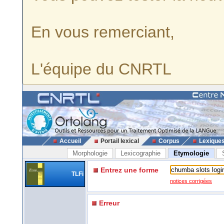
En vous remerciant,
L'équipe du CNRTL
Accueil
Portail lexical
Corpus
Lexique
Morphologie
Lexicographie
Etymologie
Entrez une forme
TLFi
notices corrigées
Erreur