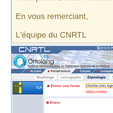
En vous remerciant,
L'équipe du CNRTL
Accueil
Portail lexical
Corpus
Lexique
Morphologie
Lexicographie
Etymologie
Entrez une forme
TLFi
notices corrigées
Erreur