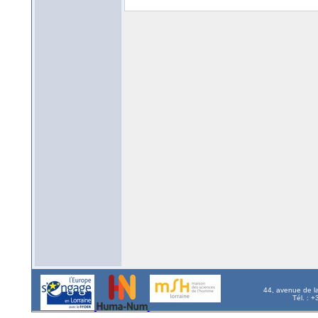
44, avenue de l
Tél. : 