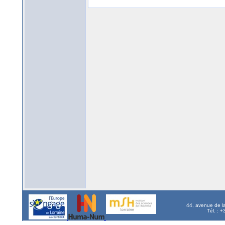
44, avenue de l
Tél. : 