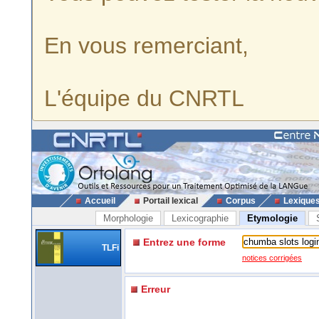
En vous remerciant,
L'équipe du CNRTL
Accueil
Portail lexical
Corpus
Lexique
Morphologie
Lexicographie
Etymologie
Entrez une forme
TLFi
notices corrigées
Erreur