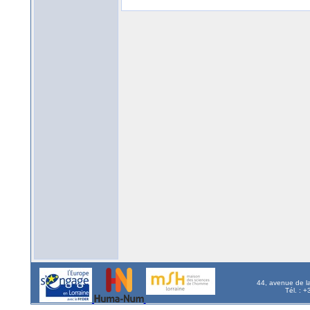
44, avenue de l
Tél. : 