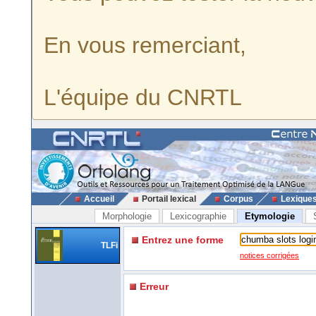
En vous remerciant,
L'équipe du CNRTL
Accueil
Portail lexical
Corpus
Lexique
Morphologie
Lexicographie
Etymologie
Entrez une forme
TLFi
notices corrigées
Erreur