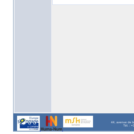
44, avenue de l
Tél. : 