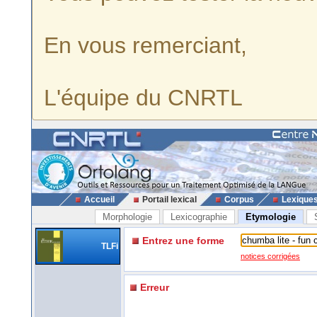
En vous remerciant,
L'équipe du CNRTL
Accueil
Portail lexical
Corpus
Lexique
Morphologie
Lexicographie
Etymologie
Entrez une forme
TLFi
notices corrigées
Erreur