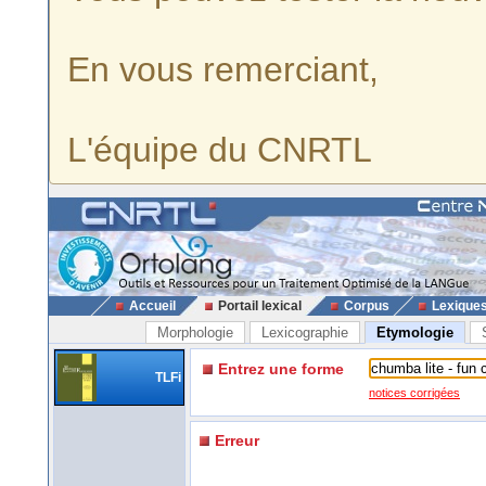
En vous remerciant,
L'équipe du CNRTL
Accueil
Portail lexical
Corpus
Lexique
Morphologie
Lexicographie
Etymologie
Entrez une forme
TLFi
notices corrigées
Erreur