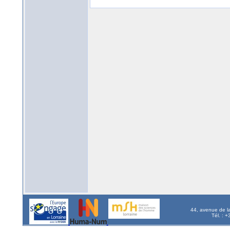
44, avenue de l
Tél. : 