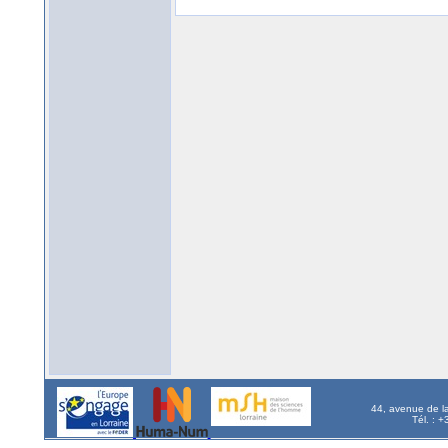
44, avenue de l
Tél. : 