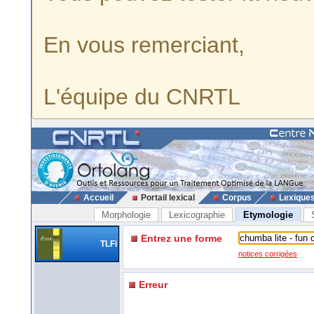
En vous remerciant,
L'équipe du CNRTL
Accueil
Portail lexical
Corpus
Lexique
Morphologie
Lexicographie
Etymologie
Entrez une forme
TLFi
notices corrigées
Erreur