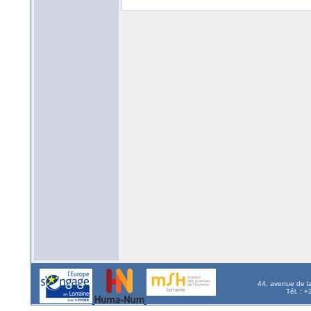
44, avenue de l
Tél. : 