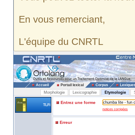
En vous remerciant,
L'équipe du CNRTL
Accueil
Portail lexical
Corpus
Lexique
Morphologie
Lexicographie
Etymologie
Entrez une forme
TLFi
notices corrigées
Erreur