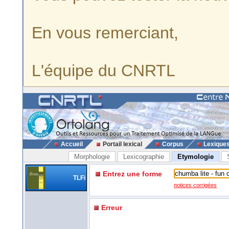
En vous remerciant,
L'équipe du CNRTL
Accueil
Portail lexical
Corpus
Lexique
Morphologie
Lexicographie
Etymologie
Entrez une forme
TLFi
notices corrigées
Erreur