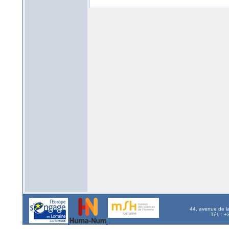
44, avenue de l
Tél. : 