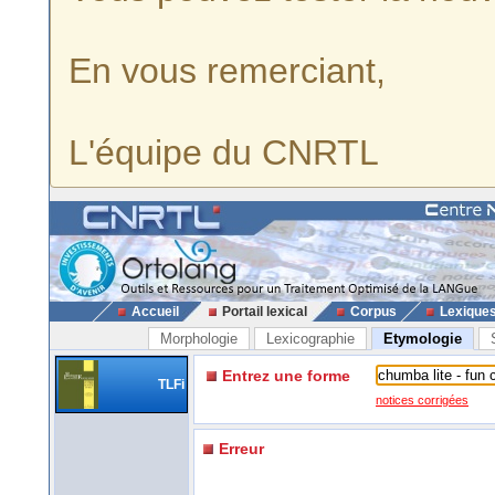
En vous remerciant,
L'équipe du CNRTL
Accueil
Portail lexical
Corpus
Lexique
Morphologie
Lexicographie
Etymologie
Entrez une forme
TLFi
notices corrigées
Erreur