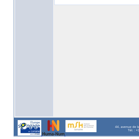
44, avenue de l
Tél. : 