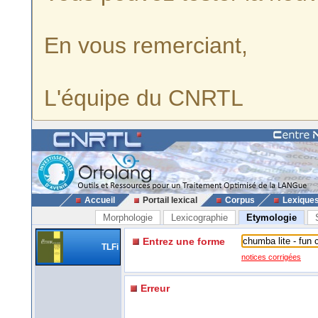
En vous remerciant,
L'équipe du CNRTL
Accueil
Portail lexical
Corpus
Lexique
Morphologie
Lexicographie
Etymologie
Entrez une forme
TLFi
notices corrigées
Erreur