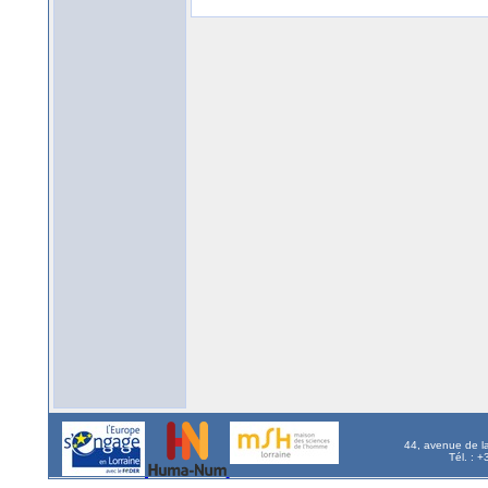
44, avenue de l
Tél. : 