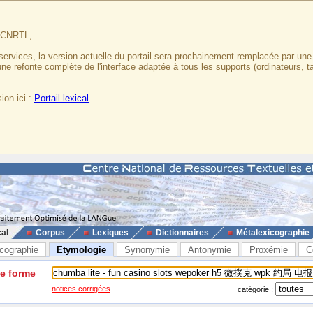
u CNRTL,
services, la version actuelle du portail sera prochainement remplacée par un
 une refonte complète de l'interface adaptée à tous les supports (ordinateurs, t
.
ion ici :
Portail lexical
cal
Corpus
Lexiques
Dictionnaires
Métalexicographie
cographie
Etymologie
Synonymie
Antonymie
Proxémie
C
ne forme
notices corrigées
catégorie :