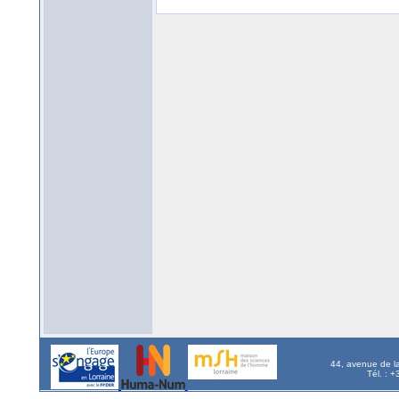
44, avenue de l
Tél. : 