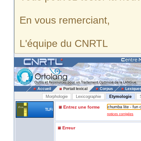
En vous remerciant,
L'équipe du CNRTL
Accueil
Portail lexical
Corpus
Lexique
Morphologie
Lexicographie
Etymologie
Entrez une forme
TLFi
notices corrigées
Erreur