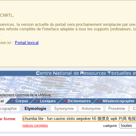
u CNRTL,
services, la version actuelle du portail sera prochainement remplacée par un
 une refonte complète de l'interface adaptée à tous les supports (ordinateurs, t
.
ion ici :
Portail lexical
cal
Corpus
Lexiques
Dictionnaires
Métalexicographie
cographie
Etymologie
Synonymie
Antonymie
Proxémie
C
ne forme
notices corrigées
catégorie :