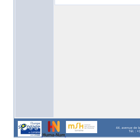
44, avenue de l
Tél. : 