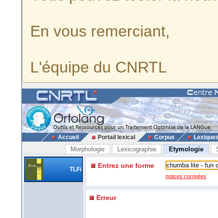
En vous remerciant,
L'équipe du CNRTL
Accueil
Portail lexical
Corpus
Lexique
Morphologie
Lexicographie
Etymologie
Entrez une forme
TLFi
notices corrigées
Erreur