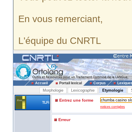
En vous remerciant,
L'équipe du CNRTL
Accueil
Portail lexical
Corpus
Lexique
Morphologie
Lexicographie
Etymologie
Entrez une forme
TLFi
notices corrigées
Erreur