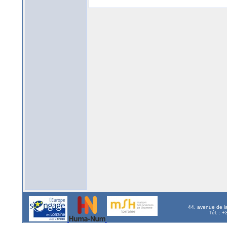
44, avenue de l
Tél. : 