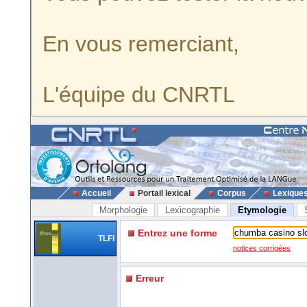
En vous remerciant,
L'équipe du CNRTL
Accueil
Portail lexical
Corpus
Lexique
Morphologie
Lexicographie
Etymologie
Entrez une forme
TLFi
notices corrigées
Erreur