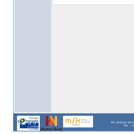
44, avenue de l
Tél. : 