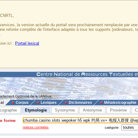
u CNRTL,
services, la version actuelle du portail sera prochainement remplacée par un
 une refonte complète de l'interface adaptée à tous les supports (ordinateurs, t
.
ion ici :
Portail lexical
cal
Corpus
Lexiques
Dictionnaires
Métalexicographie
cographie
Etymologie
Synonymie
Antonymie
Proxémie
C
ne forme
notices corrigées
catégorie :