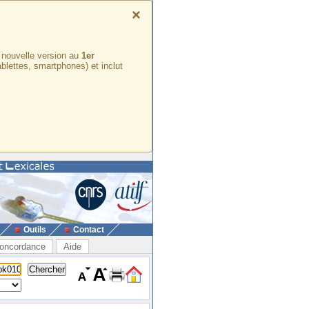
×
e nouvelle version au
1er
ablettes, smartphones) et inclut
Outils
Contact
oncordance
Aide