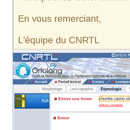
En vous remerciant,
L'équipe du CNRTL
Accueil
Portail lexical
Corpus
Lexique
Morphologie
Lexicographie
Etymologie
Entrez une forme
TLFi
notices corrigées
Erreur