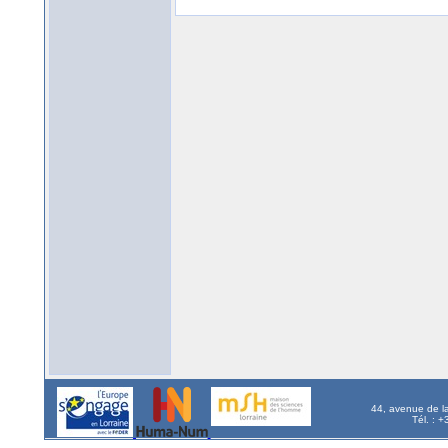
44, avenue de l
Tél. : 