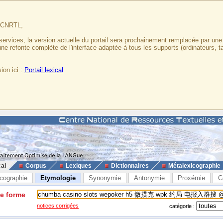
u CNRTL,
services, la version actuelle du portail sera prochainement remplacée par un
 une refonte complète de l'interface adaptée à tous les supports (ordinateurs, t
.
ion ici :
Portail lexical
cal
Corpus
Lexiques
Dictionnaires
Métalexicographie
cographie
Etymologie
Synonymie
Antonymie
Proxémie
C
ne forme
notices corrigées
catégorie :