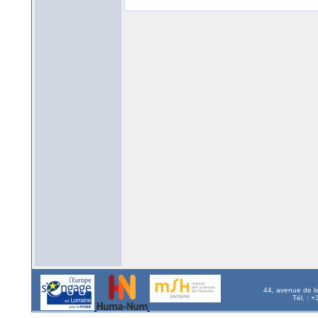
44, avenue de l
Tél. : 