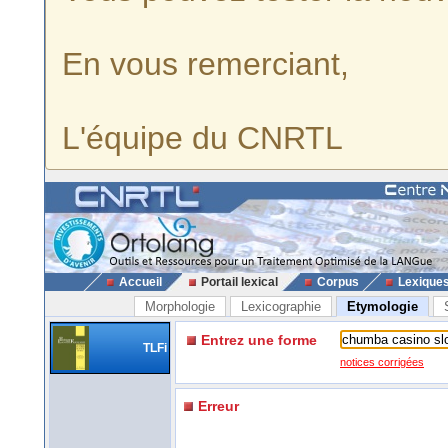
En vous remerciant,
L'équipe du CNRTL
Accueil
Portail lexical
Corpus
Lexique
Morphologie
Lexicographie
Etymologie
Entrez une forme
TLFi
notices corrigées
Erreur