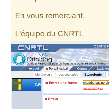
En vous remerciant,
L'équipe du CNRTL
Accueil
Portail lexical
Corpus
Lexique
Morphologie
Lexicographie
Etymologie
Entrez une forme
TLFi
notices corrigées
Erreur