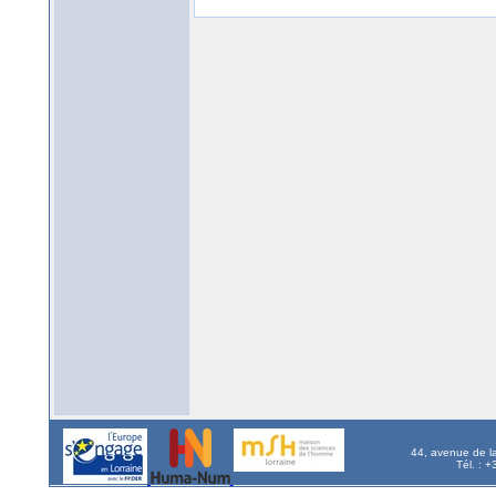
44, avenue de l
Tél. : 