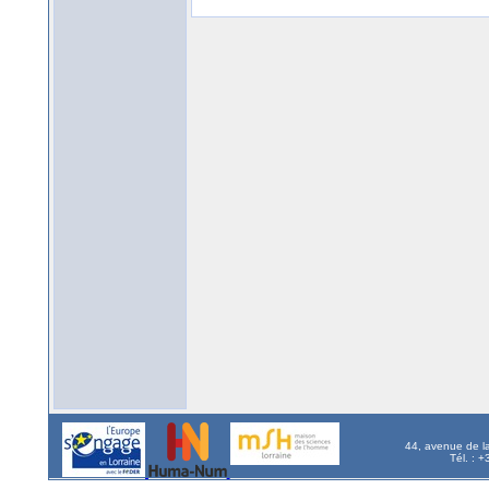
44, avenue de l
Tél. : 