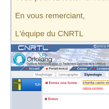
En vous remerciant,
L'équipe du CNRTL
Accueil
Portail lexical
Corpus
Lexique
Morphologie
Lexicographie
Etymologie
Entrez une forme
TLFi
notices corrigées
Erreur