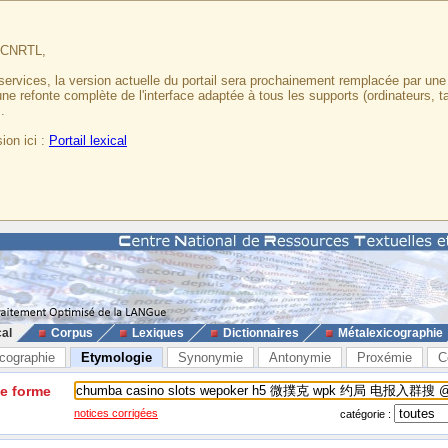
u CNRTL,
services, la version actuelle du portail sera prochainement remplacée par un
 une refonte complète de l'interface adaptée à tous les supports (ordinateurs, t
.
ion ici :
Portail lexical
cal
Corpus
Lexiques
Dictionnaires
Métalexicographie
cographie
Etymologie
Synonymie
Antonymie
Proxémie
C
ne forme
notices corrigées
catégorie :