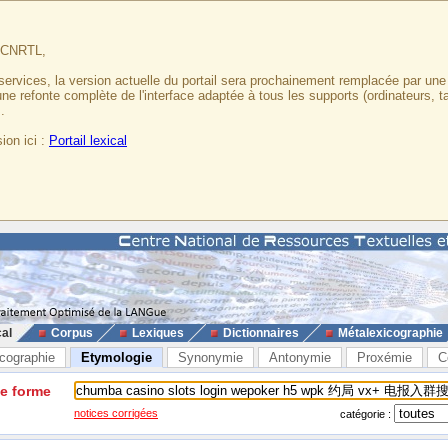
u CNRTL,
services, la version actuelle du portail sera prochainement remplacée par un
 une refonte complète de l'interface adaptée à tous les supports (ordinateurs, t
.
ion ici :
Portail lexical
cal
Corpus
Lexiques
Dictionnaires
Métalexicographie
cographie
Etymologie
Synonymie
Antonymie
Proxémie
C
ne forme
notices corrigées
catégorie :