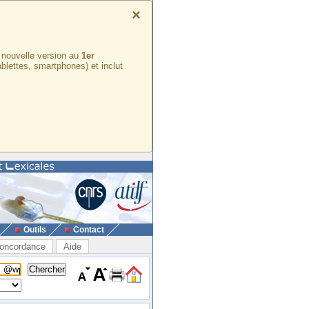
×
e nouvelle version au
1er
ablettes, smartphones) et inclut
Outils
Contact
oncordance
Aide