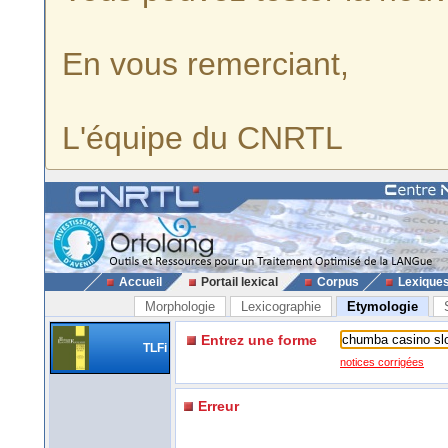
En vous remerciant,
L'équipe du CNRTL
Accueil
Portail lexical
Corpus
Lexique
Morphologie
Lexicographie
Etymologie
Entrez une forme
TLFi
notices corrigées
Erreur