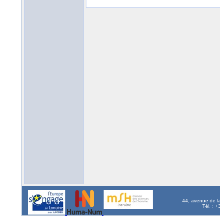
44, avenue de l
Tél. : 