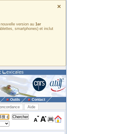
×
e nouvelle version au
1er
ablettes, smartphones) et inclut
Outils
Contact
oncordance
Aide