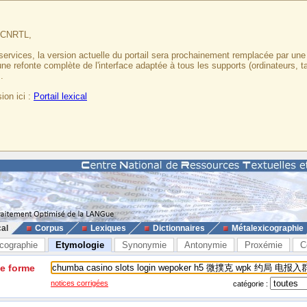
u CNRTL,
services, la version actuelle du portail sera prochainement remplacée par un
 une refonte complète de l'interface adaptée à tous les supports (ordinateurs, t
.
ion ici :
Portail lexical
cal
Corpus
Lexiques
Dictionnaires
Métalexicographie
cographie
Etymologie
Synonymie
Antonymie
Proxémie
C
ne forme
notices corrigées
catégorie :