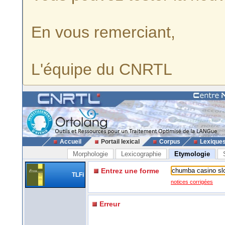
En vous remerciant,
L'équipe du CNRTL
Accueil
Portail lexical
Corpus
Lexique
Morphologie
Lexicographie
Etymologie
Entrez une forme
TLFi
notices corrigées
Erreur