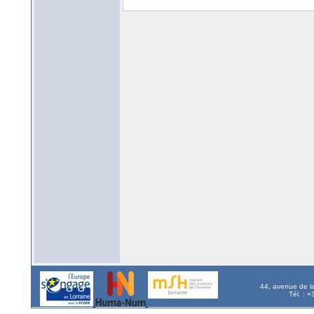
44, avenue de l
Tél. : 