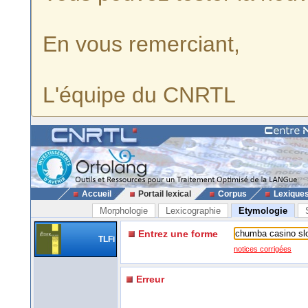
En vous remerciant,
L'équipe du CNRTL
Accueil
Portail lexical
Corpus
Lexique
Morphologie
Lexicographie
Etymologie
Entrez une forme
TLFi
notices corrigées
Erreur