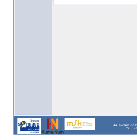
44, avenue de l
Tél. : 